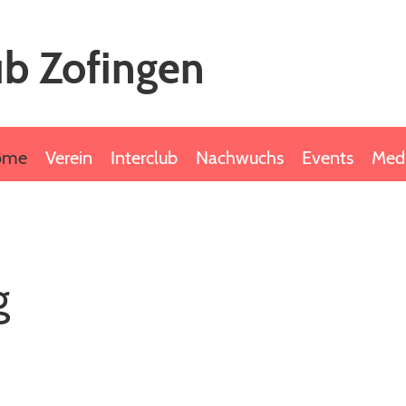
b Zofingen
ome
Verein
Interclub
Nachwuchs
Events
Med
g